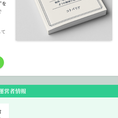
”を
で
して
運営者情報
常