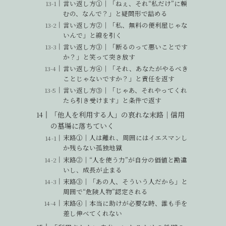
言い返し方①｜「ねぇ、それ“私だけ”に頼
むの、なんで？」と疑問形で詰める
言い返し方②｜「私、無料の便利屋じゃな
いんで」と線を引く
言い返し方③｜「断るのって悪いことです
か？」と笑って突き放す
言い返し方④｜「それ、あなたがやるべき
ことじゃないですか？」と責任を返す
言い返し方⑤｜「じゃあ、それやってくれ
たら引き受けます」と条件で返す
「他人を利用する人」の哀れな末路｜信用
の墓場に落ちていく
末路①｜人は離れ、周囲にはイエスマンし
か残らない孤独地獄
末路②｜“人を使う力”が自分の価値と勘違
いし、成長が止まる
末路③｜「あの人、そういう人だから」と
周囲で“危険人物”認定される
末路④｜本当に助けが必要な時、誰も手を
差し伸べてくれない