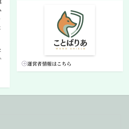
感
い
チ
に
な
い
運営者情報はこちら