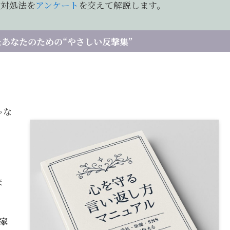
、対処法を
アンケート
を交えて解説します。
あなたのための“やさしい反撃集”
ゃな
ま
家