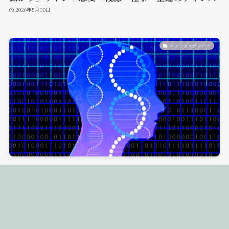
2026年5月30日
エンジェルナンバー
【1000】エンジェルナンバーは“新たな始まりと導
き”のサイン｜恋愛・仕事・金運・人間関係に関する
メニュー
電話占い
サイトマップ
お問い合わせ
運営者情報
天使からのメッセージ
2026年5月30日