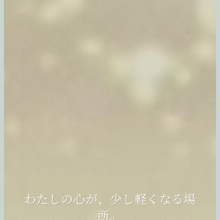
手のひらに刻まれた線が、今のわ
手相の見方と線の意味から、恋
わたしの心が、少し軽くなる場
手相の見方と線の意味を“やさしく
たしに大切なことを教えてくれ
愛・結婚・仕事・人生のヒントを
所。