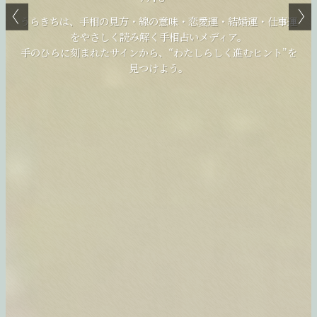
解く”場所、うらきち。
る。
届ける手相占いメディア。
うらきちは、手相の見方・線の意味・恋愛運・結婚運・仕事運
生命線・感情線・頭脳線・運命線・結婚線など、手のひらにあ
をやさしく読み解く手相占いメディア。
生命線・感情線・頭脳線・運命線・結婚線など、手のひらにあ
らわれるサインから、
生命線・感情線・頭脳線・運命線・結婚線など、手のひらにあ
手のひらに刻まれたサインから、“わたしらしく進むヒント”を
らわれるサインをわかりやすく解説します。
恋愛・結婚・仕事・人生のヒントを見つけて。
らわれるサインをやさしく読み解き、
見つけよう。
自分らしく前に進むための“小さな気づき”を、毎日に。
あなただけの未来への道しるべを見つけよう。