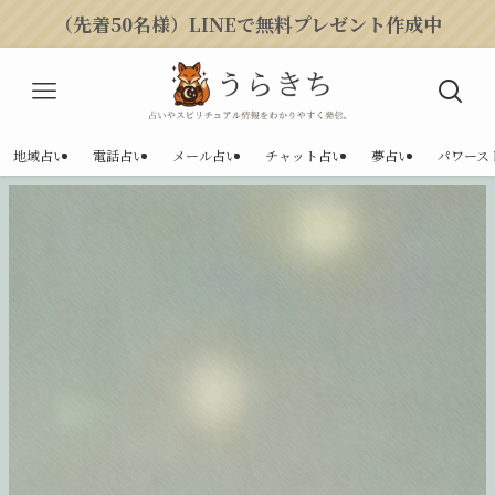
（先着50名様）LINEで無料プレゼント作成中
地域占い
電話占い
メール占い
チャット占い
夢占い
パワース