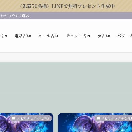
（先着50名様）LINEで無料プレゼント作成中
をわかりやすく解説
占い
電話占い
メール占い
チャット占い
夢占い
パワー
スピリチュアルな意味
スピリチュアルな意