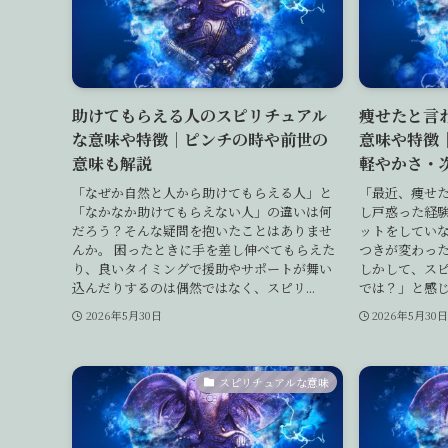
助けてもらえる人のスピリチュアル
痩せたと言
な意味や特徴｜ピンチの時や前世の
意味や特徴
意味も解説
軽やかさ・
「なぜか自然と人から助けてもらえる人」と
「最近、痩せ
「なかなか助けてもらえない人」の違いは何
し戸惑った経験
だろう？そんな疑問を抱いたことはありませ
ットをしてい
んか。 困ったときに手を差し伸べてもらえた
つきが変わっ
り、良いタイミングで援助やサポートが舞い
しかして、ス
込んだりするのは偶然ではなく、スピリ...
では？」と感じる
2026年5月30日
2026年5月30
スピリチュアルな意味