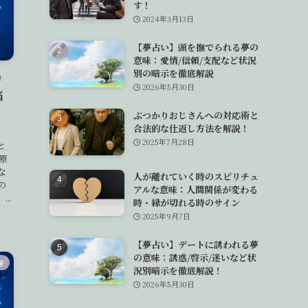
す！
2024年3月13日
【夢占い】頭を撫でられる夢の
意味：愛情/信頼/支配など状況
別の暗示を徹底解説
リ
2026年5月30日
悩
ぶつかりおじさんへの対応術と
合法的な仕返し方法を解説！
2025年7月28日
と
原
な
人が離れていく時のスピリチュ
の
アルな意味：人間関係が変わる
..
時・縁が切れる時のサイン
2025年9月7日
【夢占い】デートに誘われる夢
の意味：誘惑/啓示/迷いなど状
味
況別暗示を徹底解説！
2026年5月30日