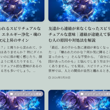
われるスピリチュアルな
友達から連絡が来なくなったスピ
｜エネルギー浄化・魂の
チュアルな意味｜連絡が途絶えて
次元上昇のサイン
む人の原因や対処法を解説
た？」と周りから言われて、少
「最近、あの子から急に連絡が来なくなっ
はありませんか？ 特にダイエ
た…」「嫌われたのかな？何か気に障るこ
ないのに体が軽く感じたり、顔
言ったかも…」 そんな不安から、「自分に
たように見えたりすると、「も
因があったのかも」と悩んでしまう方は少
ピリチュアル的な意味があるの
くありません。でも実は、スピリチュアル
方も多いでしょう。 ...
世界では、人との関係が自然と離れるとき、.
日
2026年5月30日
スピリチュアルな意味
スピリチュアルな意