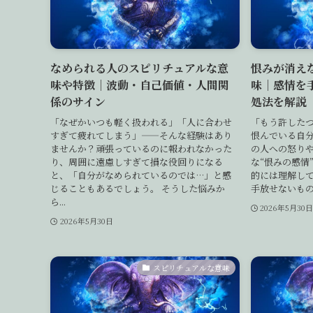
なめられる人のスピリチュアルな意
恨みが消え
味や特徴｜波動・自己価値・人間関
味｜感情を
係のサイン
処法を解説
「なぜかいつも軽く扱われる」「人に合わせ
「もう許した
すぎて疲れてしまう」——そんな経験はあり
恨んでいる自
ませんか？頑張っているのに報われなかった
の人への怒りや
り、周囲に遠慮しすぎて損な役回りになる
な“恨みの感情
と、「自分がなめられているのでは…」と感
的には理解し
じることもあるでしょう。 そうした悩みか
手放せないもの
ら...
2026年5月30
2026年5月30日
スピリチュアルな意味