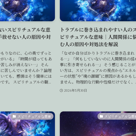
ないスピリチュアルな意
トラブルに巻き込まれやすい人の
手放せない人の原因や対
ピリチュアルな意味｜人間関係に
む人の原因や対処法を解説
つもりなのに、心の奥でずっと
「なぜか自分ばかりトラブルに巻き込まれ
分がいる」「時間が経ってもあ
る…」「何もしていないのに人間関係の揉
苦しみが消えない…」 そん
事に引き寄せられる…」 そう感じることが
”に苦しんでいませんか？論理
い方は、スピリチュアルの視点から“エネ
ていても、感情はそう簡単には
ーの状態”や“魂の課題”に原因があるかも
です。 スピリチュアルの観...
ません。物理的な行動や性格だけでなく、..
日
2026年5月30日
スピリチュアルな意味
スピリチュアルな意