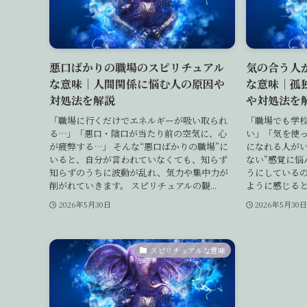
悪口ばかりの職場のスピリチュアル
気の合う人
な意味｜人間関係に悩む人の原因や
な意味｜孤
対処法を解説
や対処法を
「職場に行くだけでエネルギーが吸い取られ
「職場でも学
る…」「悪口・陰口が当たり前の空気に、心
い」「気を使
が疲弊する…」 そんな“悪口ばかりの職場”に
になれる人がい
いると、自分が言われていなくても、知らず
ない”感覚に悩
知らずのうちに波動が乱れ、気力や集中力が
うにしている
削がれていきます。 スピリチュアルの観...
ように感じると
2026年5月30日
2026年5月30
スピリチュアルな意味