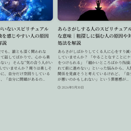
がいないスピリチュアル
あらさがしする人のスピリチュア
独を感じやすい人の原因
な意味｜粗探しに悩む人の原因や
解説
処法を解説
校でも、誰とも深く関われな
あらさがしばかりしてくる人に心をすり減
って話してばかりで、心から楽
していませんか？ 「やることなすことにケ
ない」 そんな“気の合う人がい
をつけられる」「細かいところばかり指摘
んでいませんか？周りは楽しそ
れて前に進めない」といった悩みから、人
のに、自分だけ空回りしている
関係を見直そうと考えているけれど、「自
、「自分に問題があるの...
が悪いのかもしれない」という罪悪感が...
日
2026年5月30日