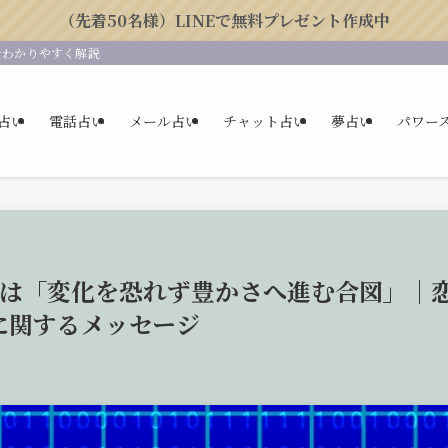
（先着50名様）LINEで無料プレゼント作成中
をわかりやすく解説
占い
電話占い
メール占い
チャット占い
夢占い
パワー
ーは「変化を恐れず豊かさへ進む合図」｜
に関するメッセージ