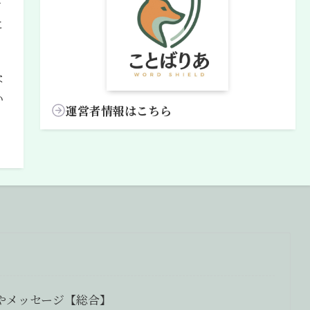
チ
に
な
い
運営者情報はこちら
味やメッセージ【総合】