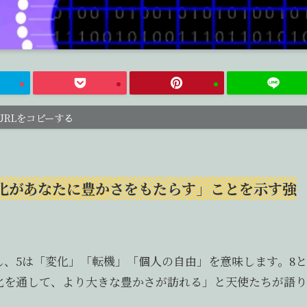
URLをコピーする
変化があなたに豊かさをもたらす」ことを示す強
し、5は「変化」「転機」「個人の自由」を意味します。8と
化を通して、より大きな豊かさが訪れる」と天使たちが語り