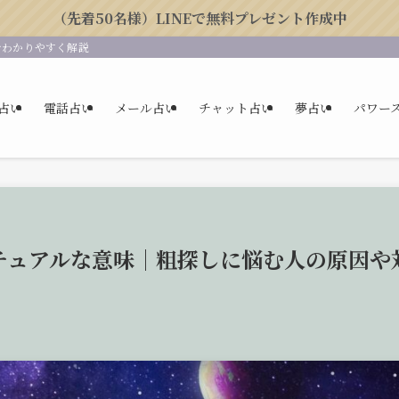
（先着50名様）LINEで無料プレゼント作成中
をわかりやすく解説
占い
電話占い
メール占い
チャット占い
夢占い
パワー
チュアルな意味｜粗探しに悩む人の原因や