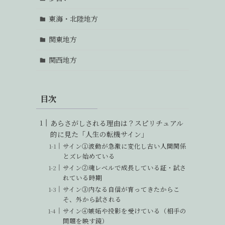
東海・北陸地方
関東地方
関西地方
目次
あらさがしされる理由は？スピリチュアル
的に見た「人生の転機サイン」
サイン①波動が急激に変化し古い人間関係
とズレ始めている
サイン②魂レベルで成長している証・試さ
れている時期
サイン③内なる自信が育ってきたからこ
そ、外から試される
サイン④嫉妬や投影を受けている（相手の
問題を映す鏡）