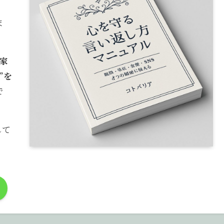
ま
家
”を
で
して