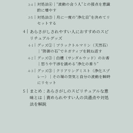
対処法④｜“波動の合う人”との接点を意識
的に増やす
対処法⑤｜月に一度の“浄化日”を決めてリ
セットする
あらさがしされやすい人におすすめのスピ
リチュアルグッズ
グッズ①｜ブラックトルマリン（天然石）
｜“防御の石”でネガティブを跳ね返す
グッズ②｜白檀（サンダルウッド）のお香
｜怒りや干渉を鎮める“浄化の香り”
グッズ③｜クリアリングミスト（浄化スプ
レー）｜その場の空気と自分の波動を瞬時
にリセット
まとめ：あらさがしのスピリチュアルな意
味とは｜責められやすい人の共通点や対処
法を解説