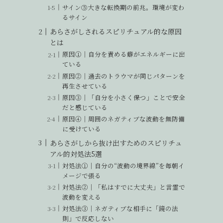
サイン⑤大きな転換期の前兆。環境が変わ
るサイン
あらさがしされるスピリチュアル的な原因
とは
原因①｜自分を責める癖がエネルギーに出
ている
原因②｜過去のトラウマが同じパターンを
再生させている
原因③｜「自分を小さく保つ」ことで安全
だと感じている
原因④｜周囲のネガティブな波動を無防備
に受けている
あらさがしから抜け出すためのスピリチュ
アル的対処法5選
対処法①｜自分の“波動の境界線”を毎朝イ
メージで張る
対処法②｜「私はすでに大丈夫」と言霊で
波動を変える
対処法③｜ネガティブな相手に「鏡の法
則」で反応しない