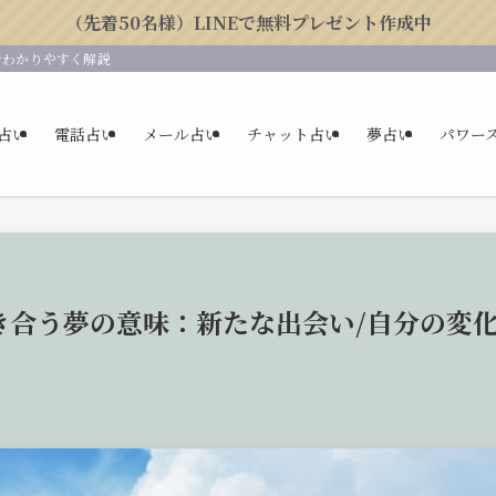
（先着50名様）LINEで無料プレゼント作成中
をわかりやすく解説
占い
電話占い
メール占い
チャット占い
夢占い
パワー
合う夢の意味：新たな出会い/自分の変化