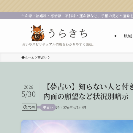
生命線・結婚線・感情線・頭脳線・運命線など、手相の見方と意味
地域
ホーム
夢占い
【夢占い】知らない人と付き
2026
5/30
内面の願望など状況別暗示
広告
夢占い
2026年5月30日