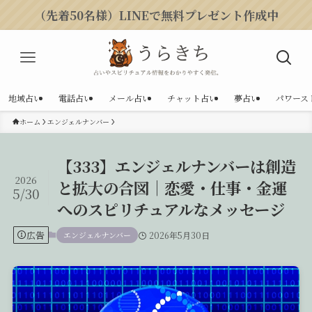
（先着50名様）LINEで無料プレゼント作成中
地域占い
電話占い
メール占い
チャット占い
夢占い
パワース
ホーム
エンジェルナンバー
【333】エンジェルナンバーは創造
2026
と拡大の合図｜恋愛・仕事・金運
5/30
へのスピリチュアルなメッセージ
広告
エンジェルナンバー
2026年5月30日