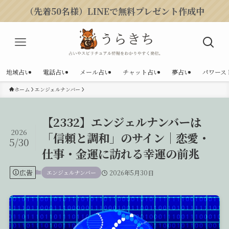
（先着50名様）LINEで無料プレゼント作成中
地域占い
電話占い
メール占い
チャット占い
夢占い
パワース
ホーム
エンジェルナンバー
【2332】エンジェルナンバーは
2026
「信頼と調和」のサイン｜恋愛・
5/30
仕事・金運に訪れる幸運の前兆
広告
エンジェルナンバー
2026年5月30日